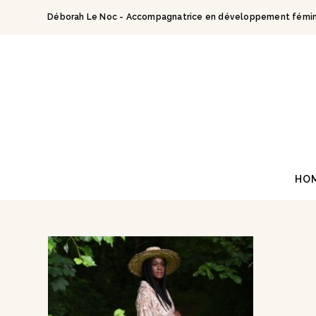
Skip
Déborah Le Noc - Accompagnatrice en développement fémin
to
content
HO