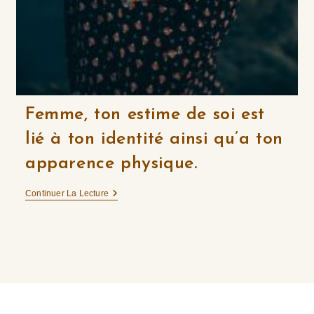
Femme, ton estime de soi est
lié à ton identité ainsi qu’a ton
apparence physique.
Femme,
Continuer La Lecture
Ton
Estime
De
Soi
Est
Lié
À
Ton
Identité
Ainsi